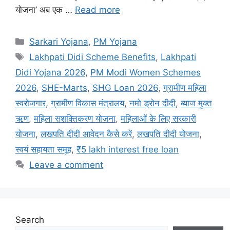
योजना’ अब एक …
Read more
Categories
Sarkari Yojana
,
PM Yojana
Tags
Lakhpati Didi Scheme Benefits
,
Lakhpati
Didi Yojana 2026
,
PM Modi Women Schemes
2026
,
SHE-Marts
,
SHG Loan 2026
,
ग्रामीण महिला
स्वरोजगार
,
ग्रामीण विकास मंत्रालय
,
नमो ड्रोन दीदी
,
ब्याज मुक्त
ऋण
,
महिला सशक्तिकरण योजना
,
महिलाओं के लिए सरकारी
योजना
,
लखपति दीदी आवेदन कैसे करें
,
लखपति दीदी योजना
,
स्वयं सहायता समूह
,
₹5 lakh interest free loan
Leave a comment
Search