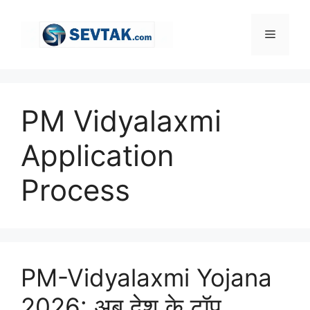
Skip
to
Menu
content
PM Vidyalaxmi
Application
Process
PM-Vidyalaxmi Yojana
2026: अब देश के टॉप