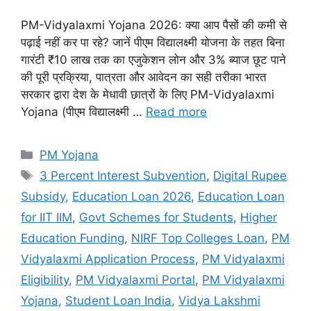
PM-Vidyalaxmi Yojana 2026: क्या आप पैसों की कमी से
पढ़ाई नहीं कर पा रहे? जानें पीएम विद्यालक्ष्मी योजना के तहत बिना
गारंटी ₹10 लाख तक का एजुकेशन लोन और 3% ब्याज छूट पाने
की पूरी प्रक्रिया, पात्रता और आवेदन का सही तरीका भारत
सरकार द्वारा देश के मेधावी छात्रों के लिए PM-Vidyalaxmi
Yojana (पीएम विद्यालक्ष्मी …
Read more
Categories
PM Yojana
Tags
3 Percent Interest Subvention
,
Digital Rupee
Subsidy
,
Education Loan 2026
,
Education Loan
for IIT IIM
,
Govt Schemes for Students
,
Higher
Education Funding
,
NIRF Top Colleges Loan
,
PM
Vidyalaxmi Application Process
,
PM Vidyalaxmi
Eligibility
,
PM Vidyalaxmi Portal
,
PM Vidyalaxmi
Yojana
,
Student Loan India
,
Vidya Lakshmi