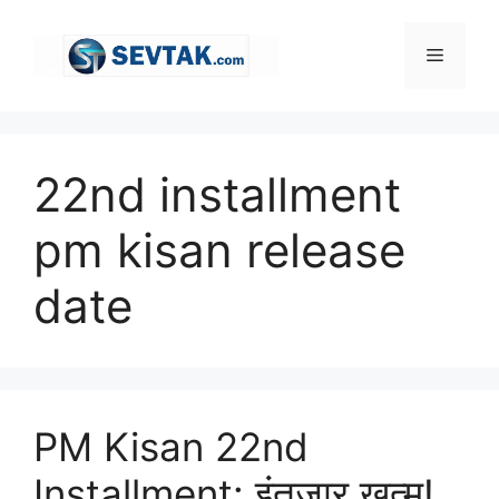
Skip
to
Menu
content
22nd installment
pm kisan release
date
PM Kisan 22nd
Installment: इंतजार खत्म!