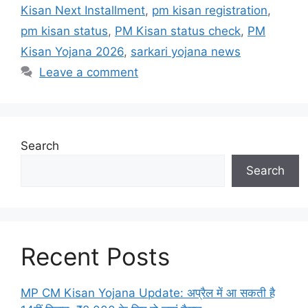
Kisan Next Installment
,
pm kisan registration
,
pm kisan status
,
PM Kisan status check
,
PM
Kisan Yojana 2026
,
sarkari yojana news
Leave a comment
Search
Search
Recent Posts
MP CM Kisan Yojana Update: अप्रैल में आ सकती है