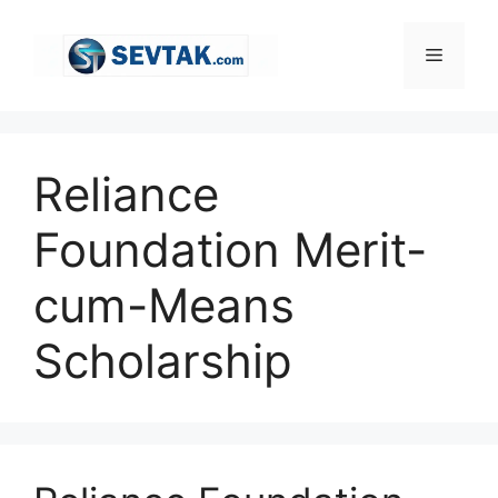
Skip
to
Menu
content
Reliance
Foundation Merit-
cum-Means
Scholarship