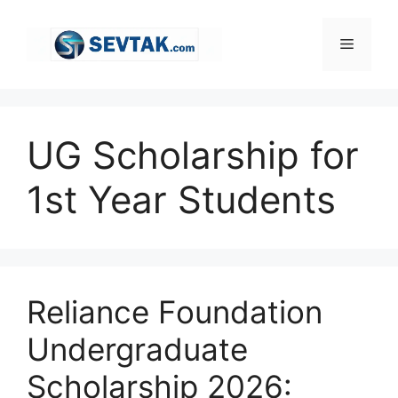
Skip
to
Menu
content
UG Scholarship for
1st Year Students
Reliance Foundation
Undergraduate
Scholarship 2026: